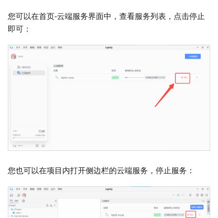
您可以在首页-云端服务界面中，查看服务列表，点击停止
即可：
您也可以在项目内打开侧边栏的云端服务，停止服务：