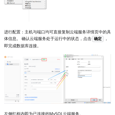
进行配置：主机与端口均可直接复制云端服务详情页中的具
体信息。 确认云端服务处于运行中的状态，点击
，
确定
即完成数据库连接。
左侧红框内即为已连接的MySQL云端服务。