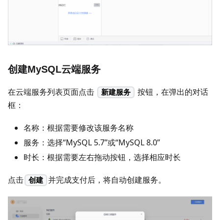
创建MySQL云端服务
在云端服务列表页面点击
按钮，在弹出的对话
新建服务
框：
名称：根据需要修改该服务名称
服务：选择“MySQL 5.7”或“MySQL 8.0”
时长：根据需要左右拖动按钮，选择相应时长
点击
并完成支付后，将自动创建服务。
创建